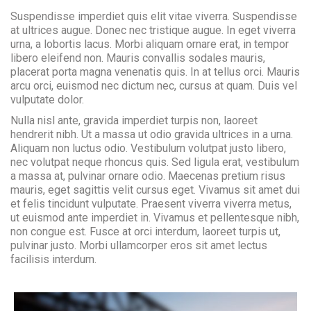
Suspendisse imperdiet quis elit vitae viverra. Suspendisse
at ultrices augue. Donec nec tristique augue. In eget viverra
urna, a lobortis lacus. Morbi aliquam ornare erat, in tempor
libero eleifend non. Mauris convallis sodales mauris,
placerat porta magna venenatis quis. In at tellus orci. Mauris
arcu orci, euismod nec dictum nec, cursus at quam. Duis vel
vulputate dolor.
Nulla nisl ante, gravida imperdiet turpis non, laoreet
hendrerit nibh. Ut a massa ut odio gravida ultrices in a urna.
Aliquam non luctus odio. Vestibulum volutpat justo libero,
nec volutpat neque rhoncus quis. Sed ligula erat, vestibulum
a massa at, pulvinar ornare odio. Maecenas pretium risus
mauris, eget sagittis velit cursus eget. Vivamus sit amet dui
et felis tincidunt vulputate. Praesent viverra viverra metus,
ut euismod ante imperdiet in. Vivamus et pellentesque nibh,
non congue est. Fusce at orci interdum, laoreet turpis ut,
pulvinar justo. Morbi ullamcorper eros sit amet lectus
facilisis interdum.