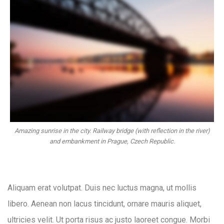
Amazing sunrise in the city. Railway bridge (with reflection in the river)
and embankment in Prague, Czech Republic.
Aliquam erat volutpat. Duis nec luctus magna, ut mollis
libero. Aenean non lacus tincidunt, ornare mauris aliquet,
ultricies velit. Ut porta risus ac justo laoreet congue. Morbi