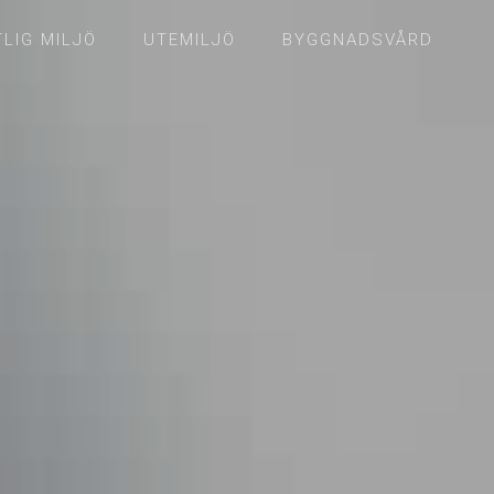
LIG MILJÖ
UTEMILJÖ
BYGGNADSVÅRD