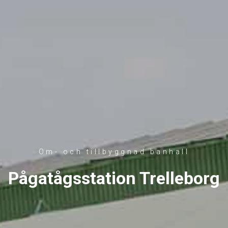
Om- och tillbyggnad banhall
Pågatågsstation Trelleborg