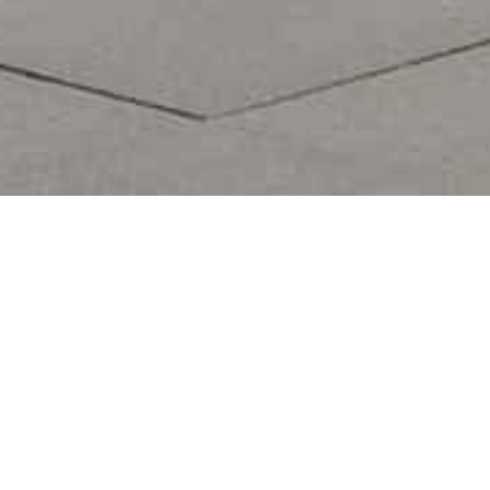
Om- och tillbyggnad banhall
Pågatågsstation Trelleborg
Arkitektkontoret har utarbetat idéskiss och projekterat om-